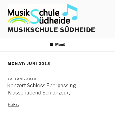
Zum
Inhalt
springen
MUSIKSCHULE SÜDHEIDE
Menü
MONAT:
JUNI 2018
VERÖFFENTLICHT
12. JUNI, 2018
AM
Konzert Schloss Ebergassing
Klassenabend Schlagzeug
Plakat