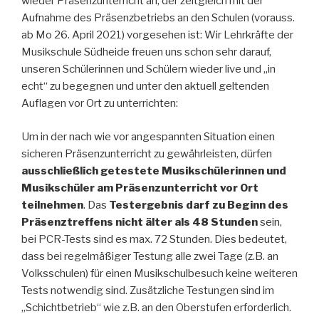
wieder Präsenzunterricht an, der zeitgleich mit der
Aufnahme des Präsenzbetriebs an den Schulen (vorauss.
ab Mo 26. April 2021) vorgesehen ist: Wir Lehrkräfte der
Musikschule Südheide freuen uns schon sehr darauf,
unseren Schülerinnen und Schülern wieder live und „in
echt“ zu begegnen und unter den aktuell geltenden
Auflagen vor Ort zu unterrichten:
Um in der nach wie vor angespannten Situation einen
sicheren Präsenzunterricht zu gewährleisten, dürfen
ausschließlich getestete Musikschülerinnen und
Musikschüler am Präsenzunterricht vor Ort
teilnehmen
. Das
Testergebnis darf zu Beginn des
Präsenztreffens nicht älter als 48 Stunden
sein,
bei PCR-Tests sind es max. 72 Stunden. Dies bedeutet,
dass bei regelmäßiger Testung alle zwei Tage (z.B. an
Volksschulen) für einen Musikschulbesuch keine weiteren
Tests notwendig sind. Zusätzliche Testungen sind im
„Schichtbetrieb“ wie z.B. an den Oberstufen erforderlich.