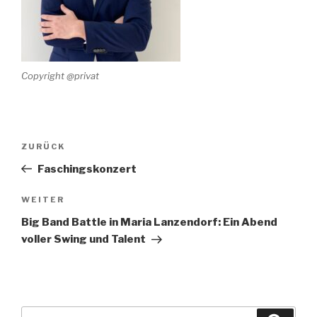
Copyright @privat
Beitrags-
Vorheriger
ZURÜCK
Navigation
Beitrag
Faschingskonzert
Nächster
WEITER
Beitrag
Big Band Battle in Maria Lanzendorf: Ein Abend
voller Swing und Talent
Suche