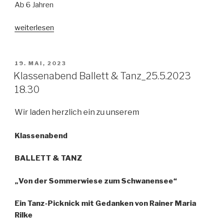
Ab 6 Jahren
„Schnupperstunde_Tanz_ab
weiterlesen
6
Jahren_Volksschule
Lanzendorf
VERÖFFENTLICHT
19. MAI, 2023
AM
15.6.2023_13.50“
Klassenabend Ballett & Tanz_25.5.2023
18.30
Wir laden herzlich ein zu unserem
Klassenabend
BALLETT & TANZ
„Von der Sommerwiese zum Schwanensee“
Ein Tanz-Picknick mit Gedanken von Rainer Maria
Rilke