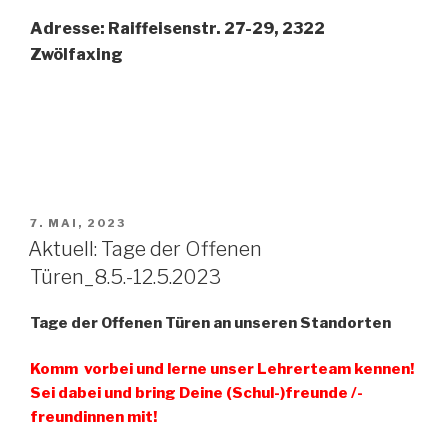
Adresse: Raiffeisenstr. 27-29, 2322
Zwölfaxing
VERÖFFENTLICHT
7. MAI, 2023
AM
Aktuell: Tage der Offenen
Türen_8.5.-12.5.2023
Tage der Offenen Türen an unseren Standorten
Komm vorbei und lerne unser Lehrerteam kennen!
Sei dabei und bring Deine (Schul-)freunde /-
freundinnen mit!