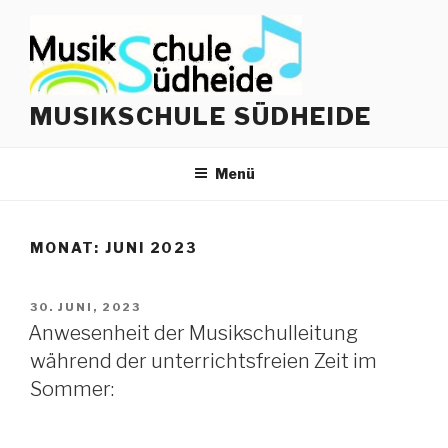
Zum
Inhalt
springen
MUSIKSCHULE SÜDHEIDE
Menü
MONAT:
JUNI 2023
VERÖFFENTLICHT
30. JUNI, 2023
AM
Anwesenheit der Musikschulleitung
während der unterrichtsfreien Zeit im
Sommer: