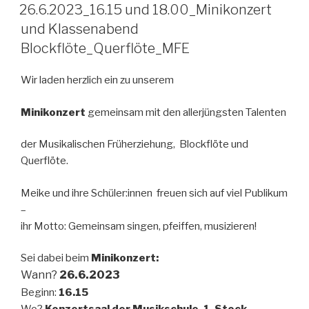
AM
26.6.2023_16.15 und 18.00_Minikonzert
und Klassenabend
Blockflöte_Querflöte_MFE
Wir laden herzlich ein zu unserem
Minikonzert
gemeinsam mit den allerjüngsten Talenten
der Musikalischen Früherziehung, Blockflöte und
Querflöte.
Meike und ihre Schüler:innen freuen sich auf viel Publikum
–
ihr Motto: Gemeinsam singen, pfeiffen, musizieren!
Sei dabei beim
Minikonzert:
Wann?
26.6.2023
Beginn:
16.15