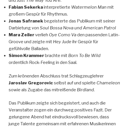
und
Just The Way You Are
.
Fabian Sekerka
interpretierte
Watermelon Man
mit
großem Gespür für Rhythmus.
Jonas Safranek
begeisterte das Publikum mit seiner
Darbietung von
Soul Bossa Nova und American Patrol
Mara Zeiler
verlieh
Oye Como Va
den passenden Latin-
Groove und zeigte mit
Hey Jude
ihr Gespür für
gefühlvolle Balladen.
Simon Krammer
brachte mit
Born To Be Wild
ordentlich Rock-Feeling in den Saal.
Zum krönenden Abschluss trat Schlagzeuglehrer
Jaroslav Gregorovic
selbst auf und spielte
Chameleon
sowie als Zugabe das mitreißende
Birdland
.
Das Publikum zeigte sich begeistert, und auch die
Veranstalter zogen ein durchweg positives Fazit. Der
gelungene Abend hat eindrucksvoll bewiesen, dass
junge Talente gemeinsam mit erfahrenen Musikerinnen