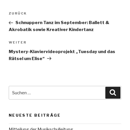
Beitrags-
Vorheriger
ZURÜCK
Navigation
Beitrag
Schnuppern Tanz im September: Ballett &
Akrobatik sowie Kreativer Kindertanz
Nächster
WEITER
Beitrag
Mystery-Klaviervideoprojekt „Tuesday und das
Rätsel um Elise“
Suche
Suche
nach:
NEUESTE BEITRÄGE
Mitteilung der Musikschulleitung