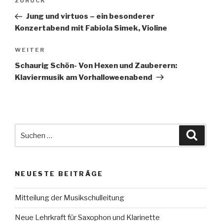
Vorheriger
ZURÜCK
Navigation
Beitrag
Jung und virtuos – ein besonderer
Konzertabend mit Fabiola Simek, Violine
Nächster
WEITER
Beitrag
Schaurig Schön- Von Hexen und Zauberern:
Klaviermusik am Vorhalloweenabend
Suche
Suche
nach:
NEUESTE BEITRÄGE
Mitteilung der Musikschulleitung
Neue Lehrkraft für Saxophon und Klarinette