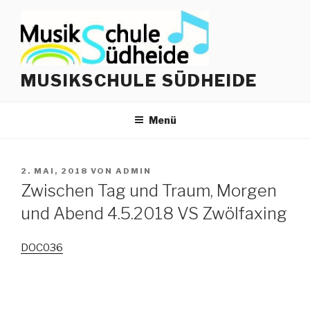
Zum
Inhalt
springen
MUSIKSCHULE SÜDHEIDE
Menü
VERÖFFENTLICHT
2. MAI, 2018
VON
ADMIN
AM
Zwischen Tag und Traum, Morgen
und Abend 4.5.2018 VS Zwölfaxing
DOC036