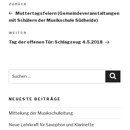
Beitrags-
Vorheriger
ZURÜCK
Navigation
Beitrag
Muttertagsfeiern (Gemeindeveranstaltungen
mit Schülern der Musikschule Südheide)
Nächster
WEITER
Beitrag
Tag der offenen Tür: Schlagzeug 4.5.2018
Suche
Suche
nach:
NEUESTE BEITRÄGE
Mitteilung der Musikschulleitung
Neue Lehrkraft für Saxophon und Klarinette