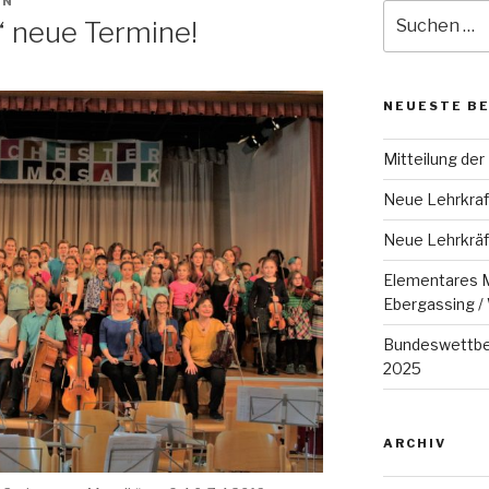
IN
Suche
“ neue Termine!
nach:
NEUESTE B
Mitteilung der
Neue Lehrkraft
Neue Lehrkräf
Elementares M
Ebergassing /
Bundeswettbew
2025
ARCHIV