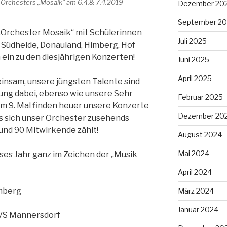
 Orchesters „Mosaik“ am 6.4.& 7.4.2019
Dezember 20
September 2
„Orchester Mosaik“ mit Schülerinnen
Juli 2025
 Südheide, Donauland, Himberg, Hof
 ein zu den diesjährigen Konzerten!
Juni 2025
April 2025
einsam, unsere jüngsten Talente sind
rung dabei, ebenso wie unsere Sehr
Februar 2025
um 9. Mal finden heuer unsere Konzerte
Dezember 20
ass sich unser Orchester zusehends
und 90 Mitwirkende zählt!
August 2024
Mai 2024
ses Jahr ganz im Zeichen der „Musik
April 2024
mberg
März 2024
Januar 2024
 VS Mannersdorf