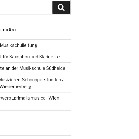
Suchen
EITRÄGE
 Musikschulleitung
 für Saxophon und Klarinette
te an der Musikschule Südheide
usizieren-Schnupperstunden /
 Wienerherberg
erb „prima la musica“ Wien