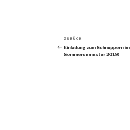
Beitrags-
Vorheriger
ZURÜCK
Navigation
Beitrag
Einladung zum Schnuppern im
Sommersemester 2019!