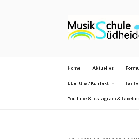
Zum
Inhalt
springen
Home
Aktuelles
Formu
Über Uns / Kontakt
Tarif
YouTube & Instagram & facebo