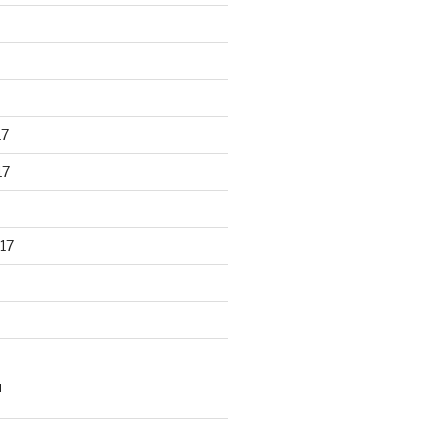
17
17
17
N
d