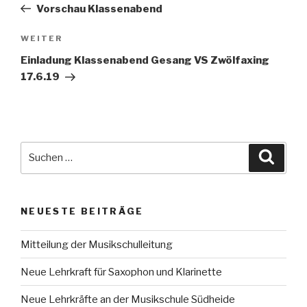
Beitrag
Vorschau Klassenabend
Nächster
WEITER
Beitrag
Einladung Klassenabend Gesang VS Zwölfaxing
17.6.19
Suche
Suche
nach:
NEUESTE BEITRÄGE
Mitteilung der Musikschulleitung
Neue Lehrkraft für Saxophon und Klarinette
Neue Lehrkräfte an der Musikschule Südheide