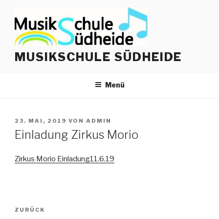
Zum
Inhalt
springen
MUSIKSCHULE SÜDHEIDE
Menü
VERÖFFENTLICHT
23. MAI, 2019
VON
ADMIN
AM
Einladung Zirkus Morio
Zirkus Morio Einladung11.6.19
Beitrags-
Vorheriger
ZURÜCK
Navigation